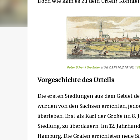
Doch wie kam es zu dem Urteil? Konnte
Peter Schenk the Elder
artist QS:P170,Q78163,
168
Vorgeschichte des Urteils
Die ersten Siedlungen aus dem Gebiet 
wurden von den Sachsen errichten, jedoc
überleben. Erst als Karl der Große im 8.
Siedlung, zu überdauern. Im 12. Jahrhund
Hamburg. Die Grafen errichteten neue S