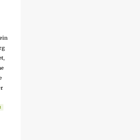
dieser Z...
ein
rg
t,
ne
e
er
M