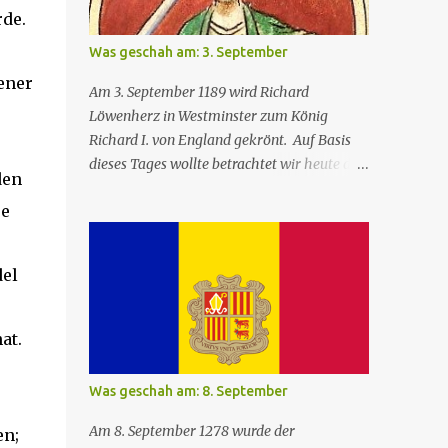
rde.
Was geschah am: 3. September
ener
Am 3. September 1189 wird Richard
Löwenherz in Westminster zum König
Richard I. von England gekrönt. Auf Basis
dieses Tages wollte betrachtet wir heute das
den
Leben Richards. Wie er zum König wurde,
se
was er so trieb und wie er starb. Herkunft
und Krönung Richard ist der dritte Sohn von
König Heinrich II. und Eleonore von
del
Aquitanien. Er stammt aus dem
französischstämmigen Haus Plantagenet.
Seit dem Richard 12 Jahre alt ist, ist er der
hat.
Graf von Poitou (Poitou ist eine historische
Grafschaft im Westen Frankreichs), doch
Was geschah am: 8. September
geboren ist er am 8. September 1157 in
Oxford, England. Mit 15 Jahren wurde
Am 8. September 1278 wurde der
en;